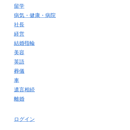
留学
病気・健康・病院
社長
経営
結婚指輪
美容
英語
葬儀
車
遺言相続
離婚
ログイン