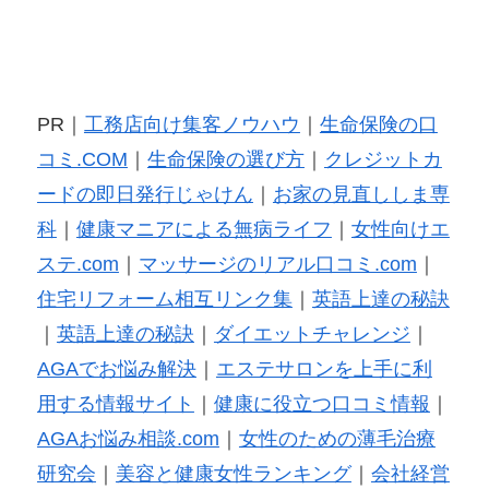
PR｜
工務店向け集客ノウハウ
｜
生命保険の口
コミ.COM
｜
生命保険の選び方
｜
クレジットカ
ードの即日発行じゃけん
｜
お家の見直ししま専
科
｜
健康マニアによる無病ライフ
｜
女性向けエ
ステ.com
｜
マッサージのリアル口コミ.com
｜
住宅リフォーム相互リンク集
｜
英語上達の秘訣
｜
英語上達の秘訣
｜
ダイエットチャレンジ
｜
AGAでお悩み解決
｜
エステサロンを上手に利
用する情報サイト
｜
健康に役立つ口コミ情報
｜
AGAお悩み相談.com
｜
女性のための薄毛治療
研究会
｜
美容と健康女性ランキング
｜
会社経営