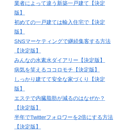
業者によって違う新築一戸建て【決定
版】
初めての一戸建ては輸入住宅で【決定
版】
SNSマーケティングで継続集客する方法
【決定版】
みんなの水素水ダイアリー【決定版】
病気を笑えるココロモチ【決定版】
しっかり建てて安全な家づくり【決定
版】
エステで内臓脂肪が減るのはなぜか？
【決定版】
半年でTwitterフォロワーを2倍にする方法
【決定版】