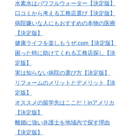
水素水はパワフルウォーター【決定版】
口コミから考える工務店選び【決定版】
病院嫌いな人にもおすすめの本物の医療
【決定版】
健康ライフを楽しもうぜ.com【決定版】
困った時に助けてくれる工務店探し【決
定版】
実は知らない病院の選び方【決定版】
リフォームのメリットとデメリット【決
定版】
オススメの留学先はここだ！Inアメリカ
【決定版】
離婚に強い弁護士を地域内で探す理由
【決定版】