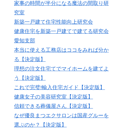
家事の時間が半分になる魔法の間取り研
究室
新築一戸建て住宅性能向上研究会
健康住宅を新築一戸建てで建てる研究会
愛知支部
本当に使える工務店はココをみれば分か
る【決定版】
理想の注文住宅てでマイホームを建てよ
う【決定版】
これで完璧!輸入住宅ガイド【決定版】
健康女子の美容研究室【決定版】
信頼できる葬儀屋さん【決定版】
なぜ優良まつエクサロンは国産グルーを
選ぶのか？【決定版】