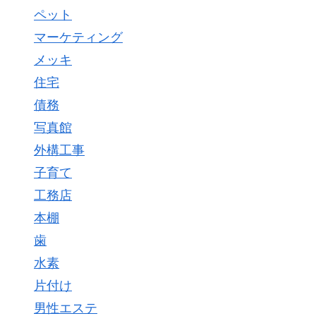
ペット
マーケティング
メッキ
住宅
債務
写真館
外構工事
子育て
工務店
本棚
歯
水素
片付け
男性エステ