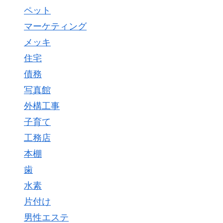
ペット
マーケティング
メッキ
住宅
債務
写真館
外構工事
子育て
工務店
本棚
歯
水素
片付け
男性エステ