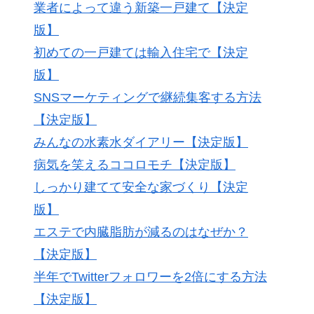
業者によって違う新築一戸建て【決定
版】
初めての一戸建ては輸入住宅で【決定
版】
SNSマーケティングで継続集客する方法
【決定版】
みんなの水素水ダイアリー【決定版】
病気を笑えるココロモチ【決定版】
しっかり建てて安全な家づくり【決定
版】
エステで内臓脂肪が減るのはなぜか？
【決定版】
半年でTwitterフォロワーを2倍にする方法
【決定版】