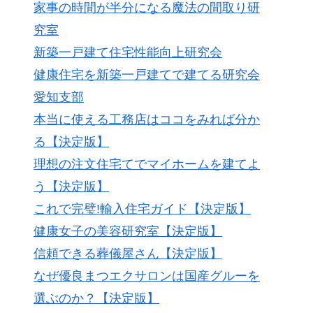
家事の時間が半分になる魔法の間取り研
究室
新築一戸建て住宅性能向上研究会
健康住宅を新築一戸建てで建てる研究会
愛知支部
本当に使える工務店はココをみれば分か
る【決定版】
理想の注文住宅てでマイホームを建てよ
う【決定版】
これで完璧!輸入住宅ガイド【決定版】
健康女子の美容研究室【決定版】
信頼できる葬儀屋さん【決定版】
なぜ優良まつエクサロンは国産グルーを
選ぶのか？【決定版】