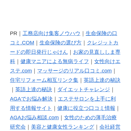
PR｜
工務店向け集客ノウハウ
｜
生命保険の口
コミ.COM
｜
生命保険の選び方
｜
クレジットカ
ードの即日発行じゃけん
｜
お家の見直ししま専
科
｜
健康マニアによる無病ライフ
｜
女性向けエ
ステ.com
｜
マッサージのリアル口コミ.com
｜
住宅リフォーム相互リンク集
｜
英語上達の秘訣
｜
英語上達の秘訣
｜
ダイエットチャレンジ
｜
AGAでお悩み解決
｜
エステサロンを上手に利
用する情報サイト
｜
健康に役立つ口コミ情報
｜
AGAお悩み相談.com
｜
女性のための薄毛治療
研究会
｜
美容と健康女性ランキング
｜
会社経営