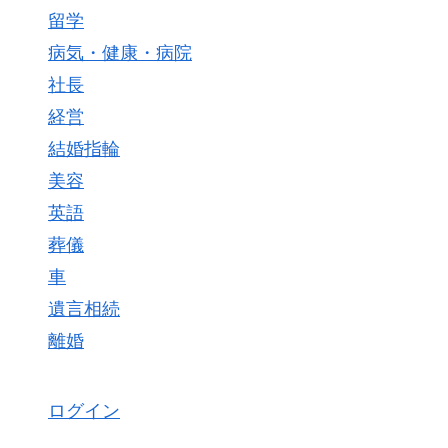
留学
病気・健康・病院
社長
経営
結婚指輪
美容
英語
葬儀
車
遺言相続
離婚
ログイン