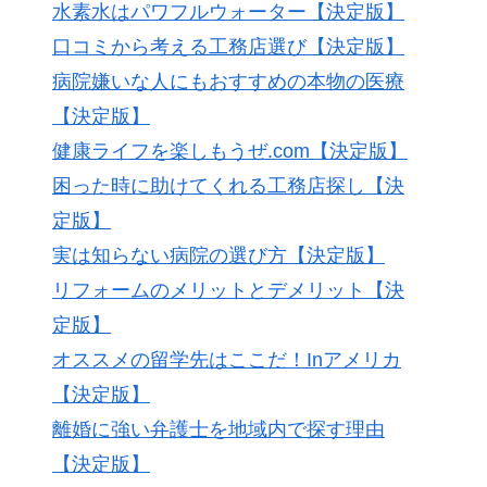
水素水はパワフルウォーター【決定版】
口コミから考える工務店選び【決定版】
病院嫌いな人にもおすすめの本物の医療
【決定版】
健康ライフを楽しもうぜ.com【決定版】
困った時に助けてくれる工務店探し【決
定版】
実は知らない病院の選び方【決定版】
リフォームのメリットとデメリット【決
定版】
オススメの留学先はここだ！Inアメリカ
【決定版】
離婚に強い弁護士を地域内で探す理由
【決定版】