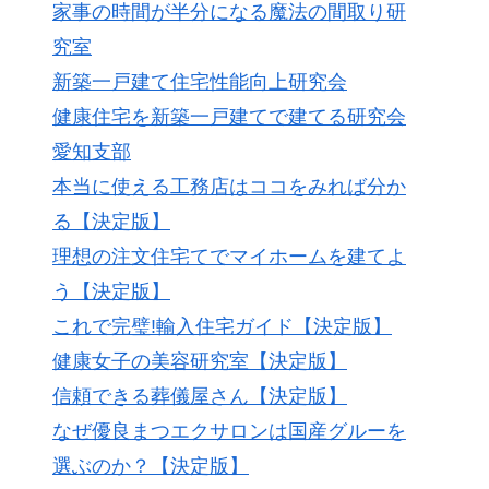
家事の時間が半分になる魔法の間取り研
究室
新築一戸建て住宅性能向上研究会
健康住宅を新築一戸建てで建てる研究会
愛知支部
本当に使える工務店はココをみれば分か
る【決定版】
理想の注文住宅てでマイホームを建てよ
う【決定版】
これで完璧!輸入住宅ガイド【決定版】
健康女子の美容研究室【決定版】
信頼できる葬儀屋さん【決定版】
なぜ優良まつエクサロンは国産グルーを
選ぶのか？【決定版】