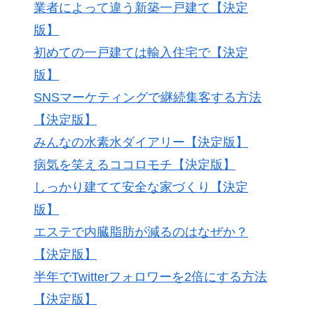
業者によって違う新築一戸建て【決定
版】
初めての一戸建ては輸入住宅で【決定
版】
SNSマーケティングで継続集客する方法
【決定版】
みんなの水素水ダイアリー【決定版】
病気を笑えるココロモチ【決定版】
しっかり建てて安全な家づくり【決定
版】
エステで内臓脂肪が減るのはなぜか？
【決定版】
半年でTwitterフォロワーを2倍にする方法
【決定版】