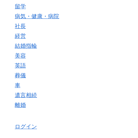
留学
病気・健康・病院
社長
経営
結婚指輪
美容
英語
葬儀
車
遺言相続
離婚
ログイン