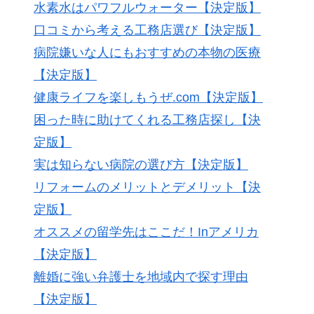
水素水はパワフルウォーター【決定版】
口コミから考える工務店選び【決定版】
病院嫌いな人にもおすすめの本物の医療
【決定版】
健康ライフを楽しもうぜ.com【決定版】
困った時に助けてくれる工務店探し【決
定版】
実は知らない病院の選び方【決定版】
リフォームのメリットとデメリット【決
定版】
オススメの留学先はここだ！Inアメリカ
【決定版】
離婚に強い弁護士を地域内で探す理由
【決定版】