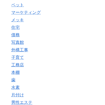
ペット
マーケティング
メッキ
住宅
債務
写真館
外構工事
子育て
工務店
本棚
歯
水素
片付け
男性エステ