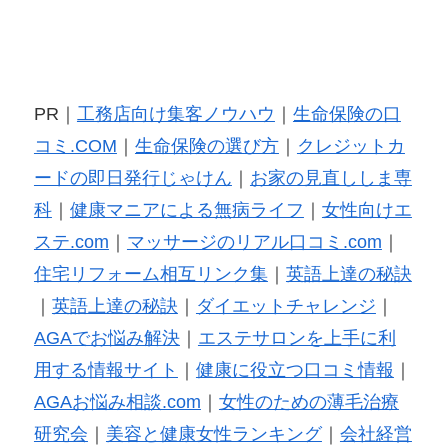
PR｜
工務店向け集客ノウハウ
｜
生命保険の口
コミ.COM
｜
生命保険の選び方
｜
クレジットカ
ードの即日発行じゃけん
｜
お家の見直ししま専
科
｜
健康マニアによる無病ライフ
｜
女性向けエ
ステ.com
｜
マッサージのリアル口コミ.com
｜
住宅リフォーム相互リンク集
｜
英語上達の秘訣
｜
英語上達の秘訣
｜
ダイエットチャレンジ
｜
AGAでお悩み解決
｜
エステサロンを上手に利
用する情報サイト
｜
健康に役立つ口コミ情報
｜
AGAお悩み相談.com
｜
女性のための薄毛治療
研究会
｜
美容と健康女性ランキング
｜
会社経営