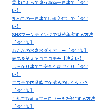
業者によって違う新築一戸建て【決定
版】
初めての一戸建ては輸入住宅で【決定
版】
SNSマーケティングで継続集客する方法
【決定版】
みんなの水素水ダイアリー【決定版】
病気を笑えるココロモチ【決定版】
しっかり建てて安全な家づくり【決定
版】
エステで内臓脂肪が減るのはなぜか？
【決定版】
半年でTwitterフォロワーを2倍にする方法
【決定版】