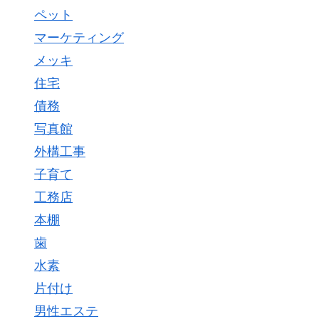
ペット
マーケティング
メッキ
住宅
債務
写真館
外構工事
子育て
工務店
本棚
歯
水素
片付け
男性エステ