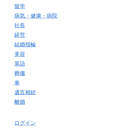
留学
病気・健康・病院
社長
経営
結婚指輪
美容
英語
葬儀
車
遺言相続
離婚
ログイン