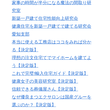
家事の時間が半分になる魔法の間取り研
究室
新築一戸建て住宅性能向上研究会
健康住宅を新築一戸建てで建てる研究会
愛知支部
本当に使える工務店はココをみれば分か
る【決定版】
理想の注文住宅てでマイホームを建てよ
う【決定版】
これで完璧!輸入住宅ガイド【決定版】
健康女子の美容研究室【決定版】
信頼できる葬儀屋さん【決定版】
なぜ優良まつエクサロンは国産グルーを
選ぶのか？【決定版】