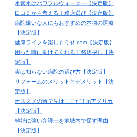
水素水はパワフルウォーター【決定版】
口コミから考える工務店選び【決定版】
病院嫌いな人にもおすすめの本物の医療
【決定版】
健康ライフを楽しもうぜ.com【決定版】
困った時に助けてくれる工務店探し【決
定版】
実は知らない病院の選び方【決定版】
リフォームのメリットとデメリット【決
定版】
オススメの留学先はここだ！Inアメリカ
【決定版】
離婚に強い弁護士を地域内で探す理由
【決定版】