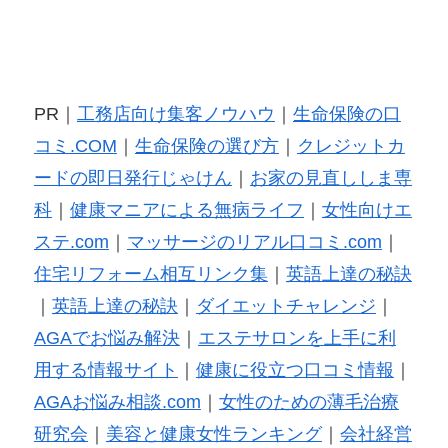
PR｜
工務店向け集客ノウハウ
｜
生命保険の口
コミ.COM
｜
生命保険の選び方
｜
クレジットカ
ードの即日発行じゃけん
｜
お家の見直ししま専
科
｜
健康マニアによる無病ライフ
｜
女性向けエ
ステ.com
｜
マッサージのリアル口コミ.com
｜
住宅リフォーム相互リンク集
｜
英語上達の秘訣
｜
英語上達の秘訣
｜
ダイエットチャレンジ
｜
AGAでお悩み解決
｜
エステサロンを上手に利
用する情報サイト
｜
健康に役立つ口コミ情報
｜
AGAお悩み相談.com
｜
女性のための薄毛治療
研究会
｜
美容と健康女性ランキング
｜
会社経営