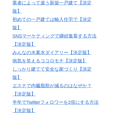
業者によって違う新築一戸建て【決定
版】
初めての一戸建ては輸入住宅で【決定
版】
SNSマーケティングで継続集客する方法
【決定版】
みんなの水素水ダイアリー【決定版】
病気を笑えるココロモチ【決定版】
しっかり建てて安全な家づくり【決定
版】
エステで内臓脂肪が減るのはなぜか？
【決定版】
半年でTwitterフォロワーを2倍にする方法
【決定版】