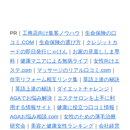
PR｜
工務店向け集客ノウハウ
｜
生命保険の口
コミ.COM
｜
生命保険の選び方
｜
クレジットカ
ードの即日発行じゃけん
｜
お家の見直ししま専
科
｜
健康マニアによる無病ライフ
｜
女性向けエ
ステ.com
｜
マッサージのリアル口コミ.com
｜
住宅リフォーム相互リンク集
｜
英語上達の秘訣
｜
英語上達の秘訣
｜
ダイエットチャレンジ
｜
AGAでお悩み解決
｜
エステサロンを上手に利
用する情報サイト
｜
健康に役立つ口コミ情報
｜
AGAお悩み相談.com
｜
女性のための薄毛治療
研究会
｜
美容と健康女性ランキング
｜
会社経営