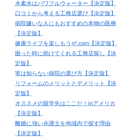
水素水はパワフルウォーター【決定版】
口コミから考える工務店選び【決定版】
病院嫌いな人にもおすすめの本物の医療
【決定版】
健康ライフを楽しもうぜ.com【決定版】
困った時に助けてくれる工務店探し【決
定版】
実は知らない病院の選び方【決定版】
リフォームのメリットとデメリット【決
定版】
オススメの留学先はここだ！Inアメリカ
【決定版】
離婚に強い弁護士を地域内で探す理由
【決定版】