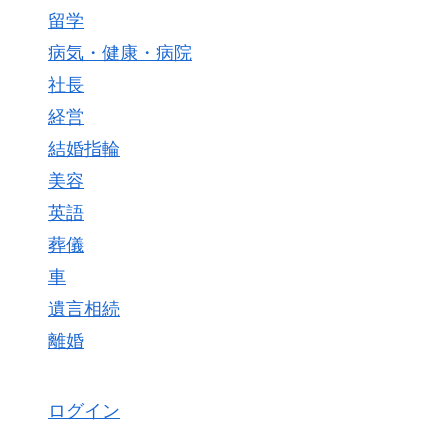
留学
病気・健康・病院
社長
経営
結婚指輪
美容
英語
葬儀
車
遺言相続
離婚
ログイン