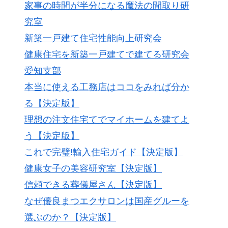
家事の時間が半分になる魔法の間取り研
究室
新築一戸建て住宅性能向上研究会
健康住宅を新築一戸建てで建てる研究会
愛知支部
本当に使える工務店はココをみれば分か
る【決定版】
理想の注文住宅てでマイホームを建てよ
う【決定版】
これで完璧!輸入住宅ガイド【決定版】
健康女子の美容研究室【決定版】
信頼できる葬儀屋さん【決定版】
なぜ優良まつエクサロンは国産グルーを
選ぶのか？【決定版】