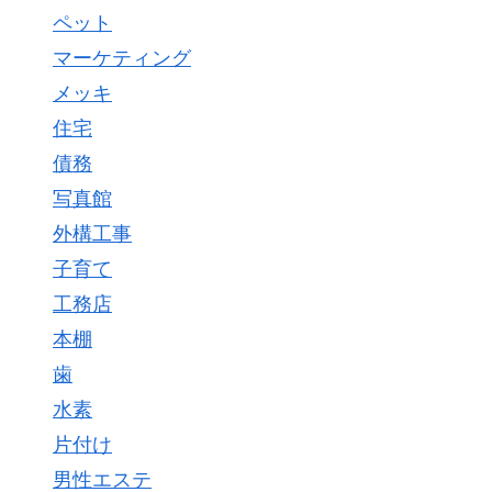
ペット
マーケティング
メッキ
住宅
債務
写真館
外構工事
子育て
工務店
本棚
歯
水素
片付け
男性エステ