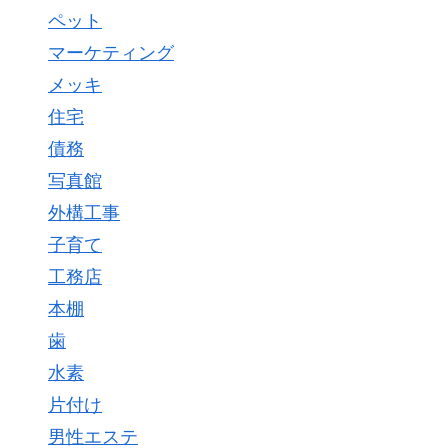
ペット
マーケティング
メッキ
住宅
債務
写真館
外構工事
子育て
工務店
本棚
歯
水素
片付け
男性エステ