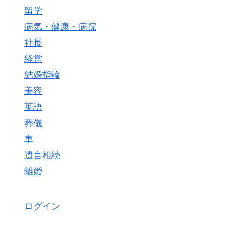
留学
病気・健康・病院
社長
経営
結婚指輪
美容
英語
葬儀
車
遺言相続
離婚
ログイン