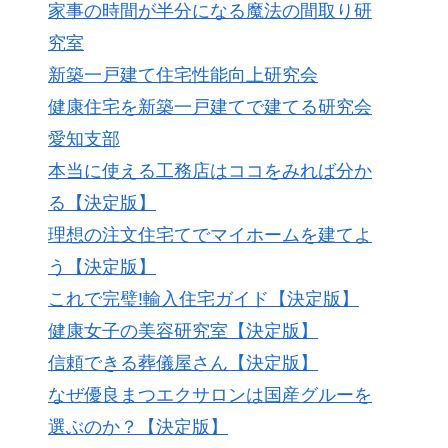
家事の時間が半分になる魔法の間取り研
究室
新築一戸建て住宅性能向上研究会
健康住宅を新築一戸建てで建てる研究会
愛知支部
本当に使える工務店はココをみれば分か
る【決定版】
理想の注文住宅てでマイホームを建てよ
う【決定版】
これで完璧!輸入住宅ガイド【決定版】
健康女子の美容研究室【決定版】
信頼できる葬儀屋さん【決定版】
なぜ優良まつエクサロンは国産グルーを
選ぶのか？【決定版】