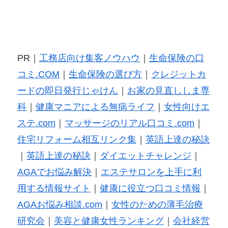
PR｜
工務店向け集客ノウハウ
｜
生命保険の口
コミ.COM
｜
生命保険の選び方
｜
クレジットカ
ードの即日発行じゃけん
｜
お家の見直ししま専
科
｜
健康マニアによる無病ライフ
｜
女性向けエ
ステ.com
｜
マッサージのリアル口コミ.com
｜
住宅リフォーム相互リンク集
｜
英語上達の秘訣
｜
英語上達の秘訣
｜
ダイエットチャレンジ
｜
AGAでお悩み解決
｜
エステサロンを上手に利
用する情報サイト
｜
健康に役立つ口コミ情報
｜
AGAお悩み相談.com
｜
女性のための薄毛治療
研究会
｜
美容と健康女性ランキング
｜
会社経営