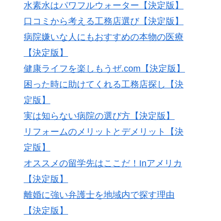
水素水はパワフルウォーター【決定版】
口コミから考える工務店選び【決定版】
病院嫌いな人にもおすすめの本物の医療
【決定版】
健康ライフを楽しもうぜ.com【決定版】
困った時に助けてくれる工務店探し【決
定版】
実は知らない病院の選び方【決定版】
リフォームのメリットとデメリット【決
定版】
オススメの留学先はここだ！Inアメリカ
【決定版】
離婚に強い弁護士を地域内で探す理由
【決定版】