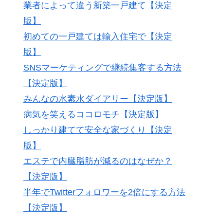
業者によって違う新築一戸建て【決定
版】
初めての一戸建ては輸入住宅で【決定
版】
SNSマーケティングで継続集客する方法
【決定版】
みんなの水素水ダイアリー【決定版】
病気を笑えるココロモチ【決定版】
しっかり建てて安全な家づくり【決定
版】
エステで内臓脂肪が減るのはなぜか？
【決定版】
半年でTwitterフォロワーを2倍にする方法
【決定版】