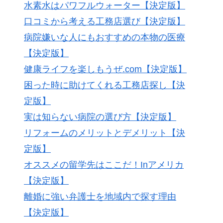
水素水はパワフルウォーター【決定版】
口コミから考える工務店選び【決定版】
病院嫌いな人にもおすすめの本物の医療
【決定版】
健康ライフを楽しもうぜ.com【決定版】
困った時に助けてくれる工務店探し【決
定版】
実は知らない病院の選び方【決定版】
リフォームのメリットとデメリット【決
定版】
オススメの留学先はここだ！Inアメリカ
【決定版】
離婚に強い弁護士を地域内で探す理由
【決定版】