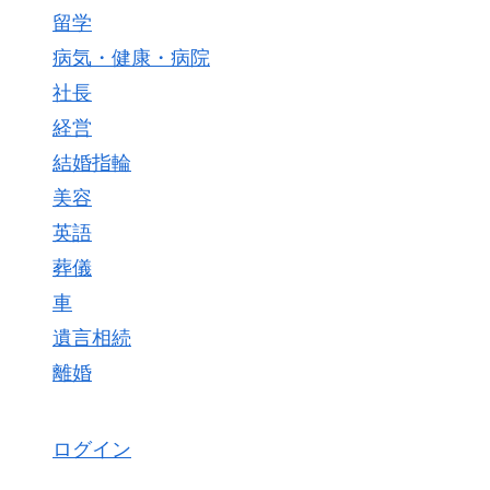
留学
病気・健康・病院
社長
経営
結婚指輪
美容
英語
葬儀
車
遺言相続
離婚
ログイン