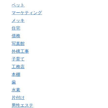
ペット
マーケティング
メッキ
住宅
債務
写真館
外構工事
子育て
工務店
本棚
歯
水素
片付け
男性エステ