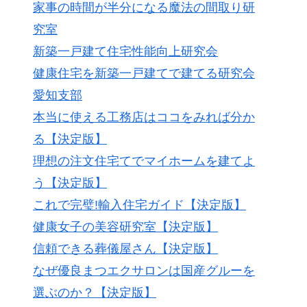
家事の時間が半分になる魔法の間取り研
究室
新築一戸建て住宅性能向上研究会
健康住宅を新築一戸建てで建てる研究会
愛知支部
本当に使える工務店はココをみれば分か
る【決定版】
理想の注文住宅てでマイホームを建てよ
う【決定版】
これで完璧!輸入住宅ガイド【決定版】
健康女子の美容研究室【決定版】
信頼できる葬儀屋さん【決定版】
なぜ優良まつエクサロンは国産グルーを
選ぶのか？【決定版】